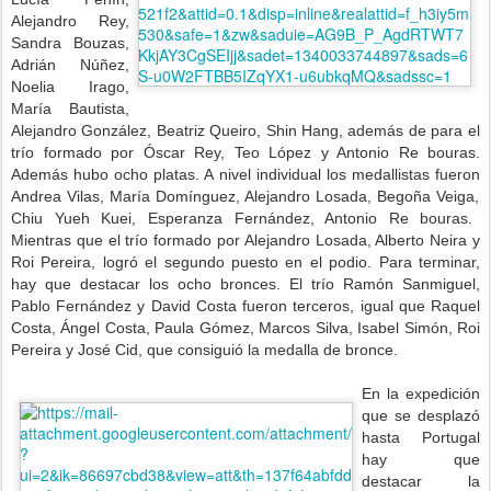
Alejandro
Rey
,
Sandra Bouzas
,
Adrián Núñez
,
Noelia Irago
,
María Bautista
,
Alejandro González
,
Beatriz Queiro
,
Shin Hang
, además de para el
trío formado por
Óscar Rey
,
Teo López
y
Antonio
Re
bouras
.
Además hubo ocho platas. A nivel individual los medallistas fueron
Andrea Vilas
,
María Domínguez
,
Alejandro Losada
,
Begoña Veiga
,
Chiu Yueh Kuei
, Esperanza
Fernández
,
Antonio
Re
bouras
.
Mientras que el trío formado por
Alejandro Losada
,
Alberto Neira
y
Roi Pereira
, logró el segundo puesto en el podio. Para terminar,
hay que destacar los ocho bronces. El trío
Ramón
Sanmiguel
,
Pablo Fernández
y
David Costa
fueron terceros, igual que
Raquel
Costa
, Ángel Costa,
Paula Gómez
, Marcos Silva,
Isabel Simón
,
Roi
Pereira
y
José Cid
, que consiguió la medalla de bronce.
En la expedición
que se desplazó
hasta Portugal
hay que
destacar la