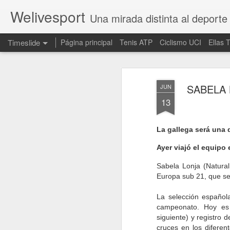
Welivesport
Una mirada distinta al deporte
Timeslide
Página principal
Tenis ATP
Ciclismo UCI
Ellas 
DEC
6
SABELA 
JUN
13
La gallega será una 
Ayer viajó el equipo 
Sabela Lonja (Natura
Europa sub 21, que se 
La selección española
campeonato. Hoy es
siguiente) y registro 
cruces en los diferen