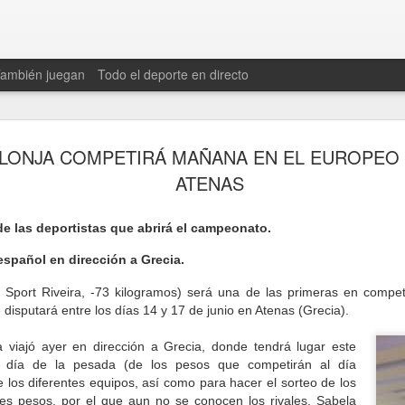
También juegan
Todo el deporte en directo
No e
Medio Ironman en La Coruña
LONJA COMPETIRÁ MAÑANA EN EL EUROPEO 
Me g
GRANDES NOTICIAS PARA TODOS LOS
porqu
Rein
AMANTES DEL TRIATLÓN, CORUÑA TENDRÁ
pens
ATENAS
UN MEDIO IRONMAN!!
Segu
puede
orde
que 
Trio
Presentación de la prueba de Media distancia de
lata,
En es
Triatlon que se celebrará por primera vez en la
toca
de las deportistas que abrirá el campeonato.
incor
ciudad de La Coruña el Sábado 25 de Mayo de
cerr
orga
2014.
progr
Sara
Benj
español en dirección a Grecia.
en la
Tenis
Resu
"Es inadmisible que un celtista de mierda sea presidente del Deportivo"
- Res
l
Sport Riveira
, -73 kilogramos) será una de las primeras en compe
La s
El cl
5ª Jo
Esto es lo que dijo el "señor" Germán Rodríguez
paso
Galle
disputará entre los días 14 y 17 de junio en Atenas (Grecia).
béisb
Conchado sobre el candidato a la presidencia
Camp
es el
El 7 
del Deportivo, Tino Fernández y pongo
Acuat
el C
entrecomillado lo de señor, porque con estos
Punt
 viajó ayer en dirección a Grecia, donde tendrá lugar este
prue
comentarios, son más propios de los habitantes
CTO.
 día de la pesada (de los pesos que competirán al día
de las cavernas que de una persona formada del
En la
– AN
siglo XXI.
de los diferentes equipos, así como para hacer el sorteo de los
coloc
prim
Final
El p
tes pesos, por el que aun no se conocen los rivales. Sabela