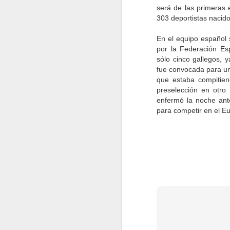
será de las primeras e
303 deportistas nacid
Cuando se va una persona como Nels
único que muere es su cuerpo, pues su
En el equipo español 
actos y su vida, serán imborrables en l
es lo que hace a una persona inmortal
por la Federación
Es
sólo cinco gallegos,
fue convocada para un
que estaba compitiend
preselección en otr
JUN
enfermó la noche ante
22
para competir en el E