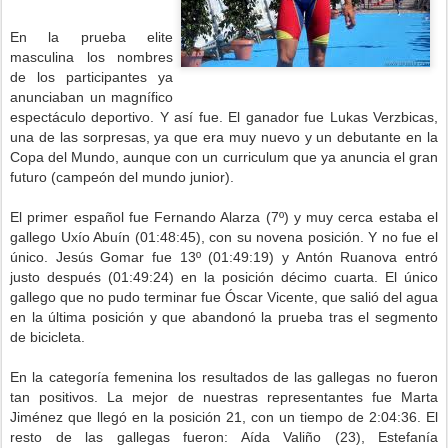
En la prueba elite
masculina los nombres
de los participantes ya
anunciaban un magnífico
espectáculo deportivo. Y así fue. El ganador fue
Lukas
Verzbicas
,
una de las sorpresas, ya que era muy nuevo y un debutante en la
Copa del Mundo, aunque con un
curriculum
que ya anuncia el gran
futuro (campeón del mundo junior).
El primer español fue
Fernando Alarza
(7º) y muy cerca estaba el
gallego
Uxío Abuín
(01:48:45), con su novena posición. Y no fue el
único.
Jesús Gomar
fue 13º (01:49:19) y
Antón Ruanova
entró
justo después (01:49:24) en la posición décimo cuarta. El único
gallego que no pudo terminar fue
Óscar Vicente
, que salió del agua
en la última posición y que abandonó la prueba tras el segmento
de bicicleta.
En la categoría femenina los resultados de las gallegas no fueron
tan positivos. La mejor de nuestras representantes fue Marta
Jiménez
que llegó en la posición 21, con un tiempo de 2:04:36. El
resto de las gallegas fueron:
Aída Valiño
(23),
Estefanía